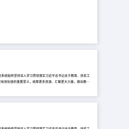
育系统始终坚持深入学习贯彻落实习近平总书记关于教育、扶贫工
兴有效衔接的重要意义，统筹更多资源、汇聚更大力量，做出教育
落实“四个不摘”，严格落实中央要求，把巩固拓展教育脱贫攻坚
定帮扶关系，创新帮扶方法，拓宽帮扶领域，丰富帮扶内容。四是
、做贡献。 会议以视频形式召开。福建省教育厅、贵州省教育
育系统始终坚持深入学习贯彻落实习近平总书记关于教育、扶贫工