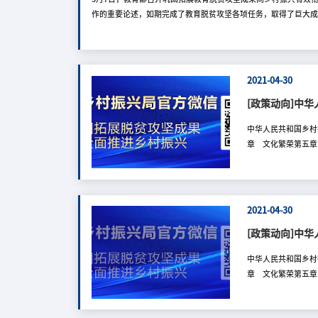
作的重要论述，如期完成了教育脱贫攻坚各项任务，取得了巨大
系统更大贡献。一是做好政策衔接，积极谋划推进与振兴乡村教
成果放在突出位置，集中力量支持乡村振兴重点帮扶县，建立健
突出育人特色，把乡村振兴作为立德树人和思政课堂的重要内容
厅、清华大学、吉林
2021-04-30
[政策动向]中
中华人民共和国乡村
章 文化繁荣第五
促进农业全面升级、
才振兴、文化振兴、
功能的地域综合体，
建设、社会建设、生
2021-04-30
村振兴战略，应当坚
[政策动向]中
中华人民共和国乡村
章 文化繁荣第五
促进农业全面升级、
才振兴、文化振兴、