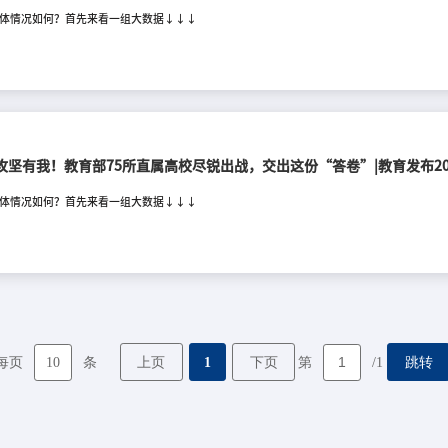
体情况如何？首先来看一组大数据↓↓↓
贫攻坚有我！教育部75所直属高校尽锐出战，交出这份“答卷”|教育发布20
体情况如何？首先来看一组大数据↓↓↓
10
上页
1
下页
跳转
每页
条
第
/1