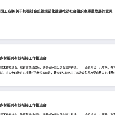
 全国工商联 关于加强社会组织规范化建设推动社会组织高质量发展的意见
同乡村振兴有效衔接工作推进会
效衔接工作推进会。教育部党组成员、副部长孙尧出席会议并讲话。 会议指出，八年来，教
成就。进入全面推进乡村振兴的新发展阶段，要深刻认识巩固拓展教育脱贫攻坚成果同乡村振
育和教育振兴乡村相匹配的支持政策，实现政策体系、制度体系、工作体系的平稳过渡。二是
全巩固拓展义务教育有保障成果长效机制。三是强化定点帮扶，发挥高校排头兵作用，相对稳
，深挖育人资源，做好宣传引导，加强实践育人，动员广大干部师生到一线受教育、长才干
同乡村振兴有效衔接工作推进会
效衔接工作推进会。教育部党组成员、副部长孙尧出席会议并讲话。 会议指出，八年来，教