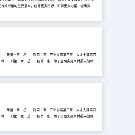
兴有效衔接的重要意义，统筹更多资源、汇聚更大力量，做出教育
落实“四个不摘”，严格落实中央要求，把巩固拓展教育脱贫攻坚
定帮扶关系，创新帮扶方法，拓宽帮扶领域，丰富帮扶内容。四是
、做贡献。 会议以视频形式召开。福建省教育厅、贵州省教育
过）目 录第一章 总 则第二章 产业发展第三章 人才支撑第四
章 附 则第一章 总 则第一条 为了全面实施乡村振兴战略，
本法。第二条 全面实施乡村振兴战略，开展促进乡村产业振兴、人
区以外具有自然、社会、经济特征和生产、生活、生态、文化等多重
有效、生活富裕的总要求，统筹推进农村经济建设、政治建设、文化
发展中华民族优秀传统文化等方面的特有功能。第四条 全面实施乡
过）目 录第一章 总 则第二章 产业发展第三章 人才支撑第四
章 附 则第一章 总 则第一条 为了全面实施乡村振兴战略，
本法。第二条 全面实施乡村振兴战略，开展促进乡村产业振兴、人
区以外具有自然、社会、经济特征和生产、生活、生态、文化等多重