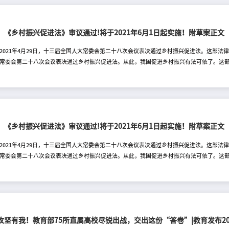
包括乡镇和村庄等。第三条 促进乡村振兴应当按照产业兴旺、生态宜居、乡风文明、治理
态文明建设和党的建设，充分发挥乡村在保障农产品供给和粮食安全、保护生态环境、传承
持中国共产党的领导，贯彻创新
磅！《乡村振兴促进法》审议通过!将于2021年6月1日起实施！附草案正文
2021年4月29日，十三届全国人大常委会第二十八次会议表决通过乡村振兴促进法。这部法律将
常委会第二十八次会议表决通过乡村振兴促进法。从此，我国促进乡村振兴有法可依了。这部法律
规定，每年农历秋分日为中国农民丰收节；建立乡村振兴考核评价制度、工作年度报告制度
；健全乡村人才工作体制机制；健全重要生态系统保护制度和生态保护补偿机制；建立健全
农民意愿、违反法定程序撤并村庄。(记者侯雪静；海报设计杨轶群)第一章 总 则第一条 为
中华优秀传统文化等方面的特有功能,加强和改进乡村治理,增进乡村居民福祉,全面建设社会主
磅！《乡村振兴促进法》审议通过!将于2021年6月1日起实施！附草案正文
2021年4月29日，十三届全国人大常委会第二十八次会议表决通过乡村振兴促进法。这部法律将
常委会第二十八次会议表决通过乡村振兴促进法。从此，我国促进乡村振兴有法可依了。这部法律
规定，每年农历秋分日为中国农民丰收节；建立乡村振兴考核评价制度、工作年度报告制度
；健全乡村人才工作体制机制；健全重要生态系统保护制度和生态保护补偿机制；建立健全
农民意愿、违反法定程序撤并村庄。(记者侯雪静；海报设计杨轶群)第一章 总 则第一条 为
中华优秀传统文化等方面的特有功能,加强和改进乡村治理,增进乡村居民福祉,全面建设社会主
贫攻坚有我！教育部75所直属高校尽锐出战，交出这份“答卷”|教育发布20