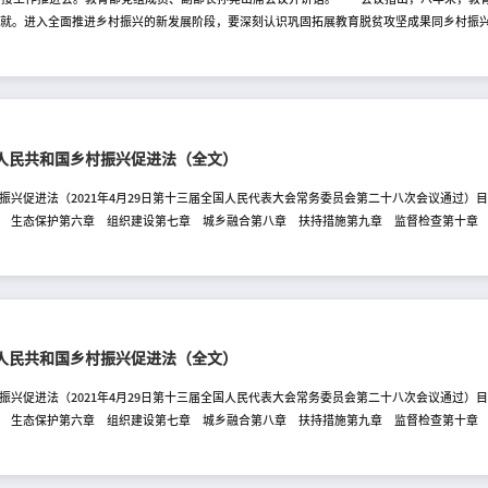
成就。进入全面推进乡村振兴的新发展阶段，要深刻认识巩固拓展教育脱贫攻坚成果同乡村振
育和教育振兴乡村相匹配的支持政策，实现政策体系、制度体系、工作体系的平稳过渡。二是
全巩固拓展义务教育有保障成果长效机制。三是强化定点帮扶，发挥高校排头兵作用，相对稳
，深挖育人资源，做好宣传引导，加强实践育人，动员广大干部师生到一线受教育、长才干
华人民共和国乡村振兴促进法（全文）
振兴促进法（2021年4月29日第十三届全国人民代表大会常务委员会第二十八次会议通
章 生态保护第六章 组织建设第七章 城乡融合第八章 扶持措施第九章 监督检查第十
农村全面进步、农民全面发展，加快农业农村现代化，全面建设社会主义现代化国家，制定
生态振兴、组织振兴，推进城乡融合发展等活动，适用本法。本法所称乡村，是指城市建成
包括乡镇和村庄等。第三条 促进乡村振兴应当按照产业兴旺、生态宜居、乡风文明、治理
态文明建设和党的建设，充分发挥乡村在保障农产品供给和粮食安全、保护生态环境、传承
持中国共产党的领导，贯彻创新
华人民共和国乡村振兴促进法（全文）
振兴促进法（2021年4月29日第十三届全国人民代表大会常务委员会第二十八次会议通
章 生态保护第六章 组织建设第七章 城乡融合第八章 扶持措施第九章 监督检查第十
农村全面进步、农民全面发展，加快农业农村现代化，全面建设社会主义现代化国家，制定
生态振兴、组织振兴，推进城乡融合发展等活动，适用本法。本法所称乡村，是指城市建成